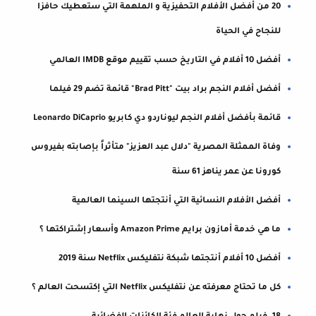
20 من أفضل الأفلام التحفيزية و الملهمة التي ستعطيك حافزا
للنجاح في الحياة
أفضل 10 أفلام في التاريخ حسب تقييم موقع IMDB العالمي
أفضل أفلام النجم براد بيت "Brad Pitt" قائمة تضم 29 فيلما
قائمة بأفضل أفلام النجم ليوناردو دي كابريو Leonardo DiCaprio
وفاة الممثلة المصرية "دلال عبد العزيز" متأثراً بإصابته بفيروس
كورونا عن عمر يناهز 61 سنة
أفضل الأفلام النسائية التي أنتجتها السينما العالمية
ما هي خدمة أمازون برايم Amazon Prime وأسعار إشتراكتها ؟
أفضل 10 أفلام أنتجتها شبكة نتفليكس Netflix سنة 2019
كل ما تحتاج معرفته عن نتفليكس Netflix التي إكتسحت العالم ؟