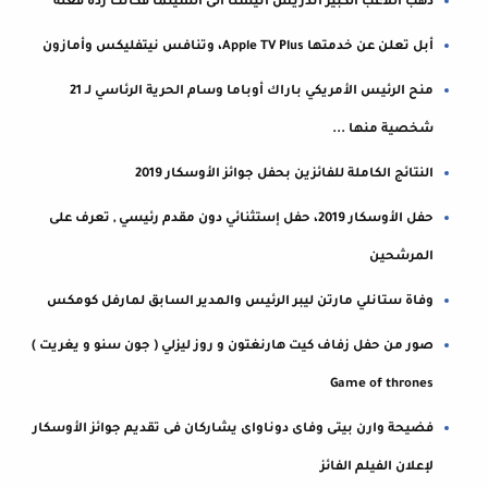
ذهب اللاعب الكبير اندريس انيستا الى السينما فكانت ردة فعله
أبل تعلن عن خدمتها Apple TV Plus، وتنافس نيتفليكس وأمازون
منح الرئيس الأمريكي باراك أوباما وسام الحرية الرئاسي لـ 21
شخصية منها ...
النتائج الكاملة للفائزين بحفل جوائز الأوسكار 2019
حفل الأوسكار 2019، حفل إستثنائي دون مقدم رئيسي , تعرف على
المرشحين
وفاة ستانلي مارتن ليبر الرئيس والمدير السابق لمارفل كومكس
صور من حفل زفاف كيت هارنغتون و روز ليزلي ( جون سنو و يغريت )
Game of thrones
فضيحة وارن بيتى وفاى دوناواى يشاركان فى تقديم جوائز الأوسكار
لإعلان الفيلم الفائز