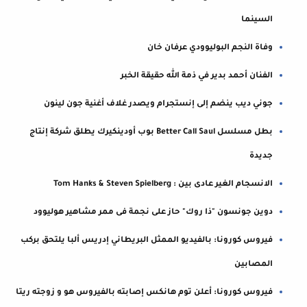
السينما
وفاة النجم البوليوودي عرفان خان
الفنان أحمد بدير في ذمة الله حقيقة الخبر
جوني ديب ينضم إلى إنستجرام ويصدر غلاف أغنية جون لينون
بطل مسلسل Better Call Saul بوب أودينكيرك يطلق شركة إنتاج
جديدة
الانسجام الغير عادى بين : Tom Hanks & Steven Spielberg
دوين جونسون "ذا روك" حاز على نجمة فى ممر مشاهير هوليوود
فيروس كورونا: بالفيديو الممثل البريطاني إدريس ألبا يلتحق بركب
المصابين
فيروس كورونا: أعلن توم هانكس إصابته بالفيروس هو و زوجته ريتا