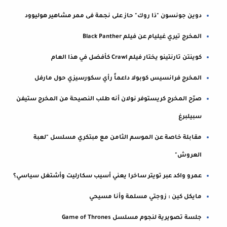
دوين جونسون "ذا روك" حاز على نجمة فى ممر مشاهير هوليوود
المخرج تيري غيليام عن فيلم Black Panther
كوينتن تارنتينو يختار فيلم Crawl كأفضل في هذا العام
المخرج فرانسيس كوبولا داعماً رأي سكورسيزي حول مارفل
صرّح المخرج كريستوفر نولان أنه طلب النصيحة من المخرج ستيفن
سبيلبرغ
مقابلة خاصة عن الموسم الثامن مع مبتكري مسلسل "لعبة
العروش"
عمرو واكد عبر تويتر ساخرا يعني أسيب سكارليت وأشتغل سياسي؟
مايكل كين : زوجتي مسلمة وأنا مسيحي
جلسة تصويرية لنجوم مسلسل Game of Thrones