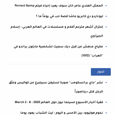
الممثل الهندي عامر خان سوف يعيد إحياء فيلم Forrest Gump
ليوناردو دي كابريو عاشا قصة حب في يوماً ما ؟
إعتزال أشهر مترجم أفلام و مسلسلات في العالم العربي : إسلام
الجيزاوي
مكياج مدهش من قبل ديك سميث لشخصية مارلون براندو في
"العراب" (1972)
صور
نشر "جاي برانسكومب" صورة لستيفن سبيلبرغ من كواليس وعلّق
الرجل قتل ديناصوراً
فقرة أخبار الأسبوع لسينما نيوز حول العالم March 2 - 8 : 2020
نجوم هوليوود بين الأمس و اليوم : ليت الشباب يعود يوما