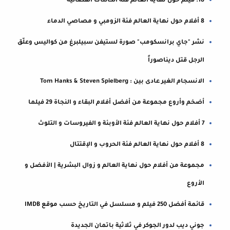
18. فيلم حول نهاية العالم فئة الكائنات الفضائية
8 أفلام حول نهاية العالم فئة الزومبي و مصاصي الدماء
نشر "جاي برانسكومب" صورة لستيفن سبيلبرغ من كواليس وعلّق
الرجل قتل ديناصوراً
الانسجام الغير عادى بين : Tom Hanks & Steven Spielberg
أضخم وأروع مجموعة من أفضل أفلام البقاء و النجاة 29 فيلما
7 أفلام حول نهاية العالم فئة الأوبئة و الفيروسات و التلوث
8 أفلام حول نهاية العالم فئة الحروب و الإقتتال
مجموعة من أفلام حول نهاية العالم و زوال البشرية | الأفضل و
الأروع
قائمة أفضل 250 فيلم و مسلسل في التاريخ حسب موقع IMDB
جوني ديب لدور الجوكر في ثلاثية باتمان الجديدة