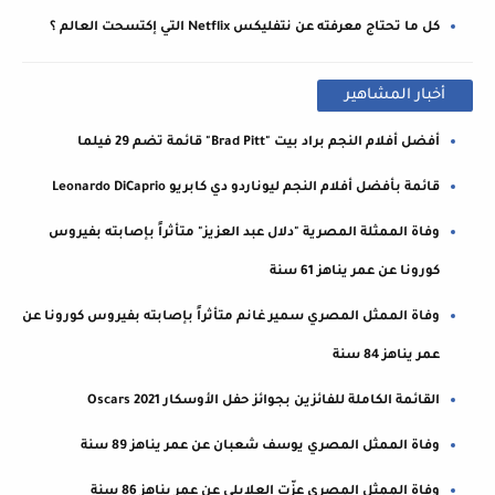
كل ما تحتاج معرفته عن نتفليكس Netflix التي إكتسحت العالم ؟
أخبار المشاهير
أفضل أفلام النجم براد بيت "Brad Pitt" قائمة تضم 29 فيلما
قائمة بأفضل أفلام النجم ليوناردو دي كابريو Leonardo DiCaprio
وفاة الممثلة المصرية "دلال عبد العزيز" متأثراً بإصابته بفيروس
كورونا عن عمر يناهز 61 سنة
وفاة الممثل المصري سمير غانم متأثراً بإصابته بفيروس كورونا عن
عمر يناهز 84 سنة
القائمة الكاملة للفائزين بجوائز حفل الأوسكار 2021 Oscars
وفاة الممثل المصري يوسف شعبان عن عمر يناهز 89 سنة
وفاة الممثل المصري عزّت العلايلي عن عمر يناهز 86 سنة