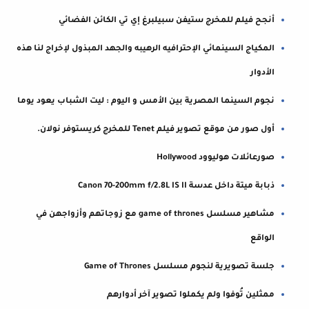
أنجح فيلم للمخرج ستيفن سبيلبرغ إي تي الكائن الفضائي
المكياج السينمائي الإحترافيه الرهيبه والجهد المبذول لإخراج لنا هذه
الأدوار
نجوم السينما المصرية بين الأمس و اليوم : ليت الشباب يعود يوما
أول صور من موقع تصوير فيلم ⁦‪Tenet‬⁩ للمخرج كريستوفر نولان.
صورعائلات هوليوود Hollywood
ذبابة ميتة داخل عدسة Canon 70-200mm f/2.8L IS II
مشاهير مسلسل game of thrones مع زوجاتهم وأزواجهن في
الواقع
جلسة تصويرية لنجوم مسلسل Game of Thrones
ممثلين تُوفوا ولم يكملوا تصوير آخر أدوارهم