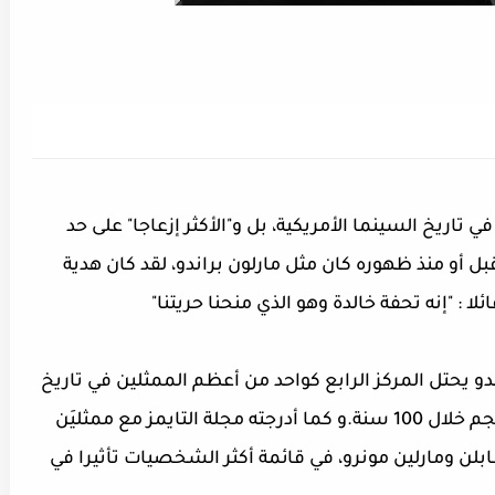
في تاريخ السينما الأمريكية، بل و"الأكثر إزعاجا" على حد
قبل أو منذ ظهوره كان مثل مارلون براندو، لقد كان هدية
ا : "
إنه تحفة خالدة وهو الذي منحنا حريتنا"
و يحتل المركز الرابع كواحد من أعظم الممثلين في تاريخ
السينما العالمية، وهو من بين أعظم 100 نجم خلال 100 سنة.و كما أدرجته مجلة التايمز مع ممثليَن
بلن ومارلين مونرو، في قائمة أكثر الشخصيات تأثيرا في