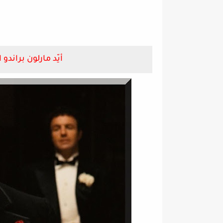
أيّد مارلون براندو