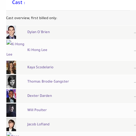
Cast :
Cast overview, first billed only:
Dylan O'Brien
.
Ki Hong Lee
.
Kaya Scodelario
.
Thomas Brodie-Sangster
.
Dexter Darden
.
Will Poulter
.
Jacob Lofland
.