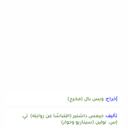
ﺇﺧﺮاﺝ:
ويس بال (مخرج)
ﺗﺄﻟﻴﻒ:
جيمس داشنير (اقتباسًا عن روايته) تي.
إس. نولين (سيناريو وحوار)