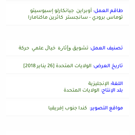
طاقم العمل:
أوبراين جيانكارلو إسبوسيتو
توماس برودي - سانجستر كاثرين ماكنامارا
تصنيف العمل:
ﺗﺸﻮﻳﻖ ﻭﺇﺛﺎﺭﺓ ﺧﻴﺎﻝ ﻋﻠﻤﻲ ﺣﺮﻛﺔ
تاريخ العرض:
الولايات المتحدة [26 يناير 2018]
اللغة:
الإنجليزية
بلد الإنتاج:
الولايات المتحدة
مواقع التصوير:
كندا جنوب إفريقيا