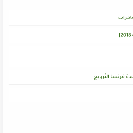
ﺎﻣﺮاﺕ
حدة فرنسا النّرويج