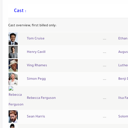
Cast :
Cast overview, first billed only:
Tom Cruise
...
Ethan
Henry Cavill
...
Augus
Ving Rhames
...
Luther
Simon Pegg
...
Benji
Rebecca Ferguson
...
Ilsa F
Sean Harris
...
Solom