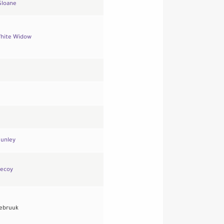
Sloane
hite Widow
Hunley
Decoy
Debruuk