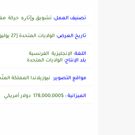
تصنيف العمل:
ﺗﺸﻮﻳﻖ ﻭﺇﺛﺎﺭﺓ ﺣﺮﻛﺔ ﻣﻐ
تاريخ العرض:
الولايات المتحدة [27 يوليو 2018]
اللغة:
الإنجليزية الفرنسية
بلد الإنتاج:
الولايات المتحدة
مواقع التصوير:
نيوزيلاندا المملكة المتّ
الميزانية :
$178,000,000
دولار أمريكي