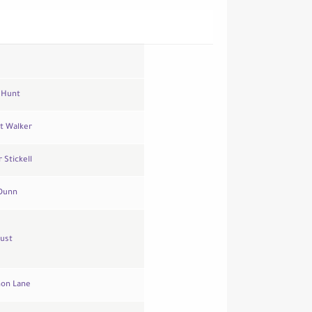
 Hunt
t Walker
 Stickell
 Dunn
aust
on Lane