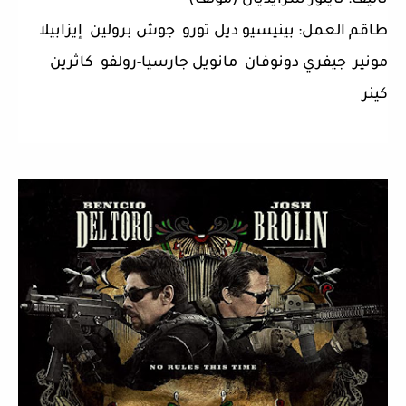
طاقم العمل: بينيسيو ديل تورو جوش برولين إيزابيلا
مونير جيفري دونوفان مانويل جارسيا-رولفو كاثرين
كينر