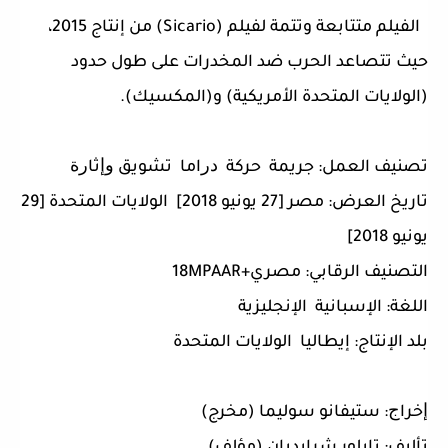
الفيلم متتابعة وتتمة لفيلم (Sicario) من إنتاج 2015،
حيث تتصاعد الحرب ضد المخدرات على طول حدود
(الولايات المتحدة الأمريكية) و(المكسيك).
تصنيف العمل: ﺟﺮﻳﻤﺔ ﺣﺮﻛﺔ ﺩﺭاﻣﺎ ﺗﺸﻮﻳﻖ ﻭﺇﺛﺎﺭﺓ
تاريخ العرض: مصر [27 يونيو 2018] الولايات المتحدة [29
يونيو 2018]
التصنيف الرقابي: مصري+18MPAAR
اللغة: الإسبانية الإنجليزية
بلد الإنتاج: إيطاليا الولايات المتحدة
ﺇﺧﺮاﺝ: ستيفانو سوليما (مخرج)
ﺗﺄﻟﻴﻒ: تايلور شرايديان (مؤلف)