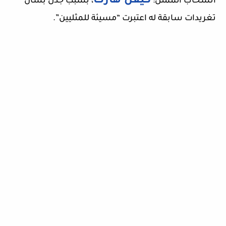
كيفن هارت
انسحاب الممثل:
، بسبب جدل بشأن
تغريدات سابقة له اعتبرت “مسيئة للمثليين”.