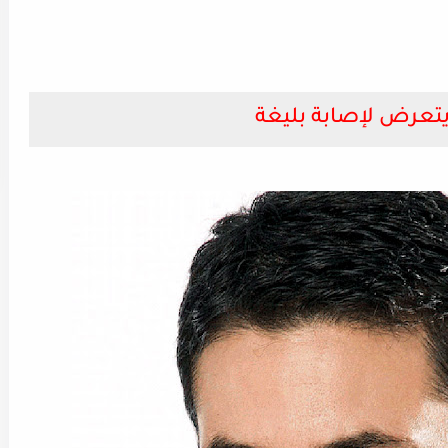
يتعرض لإصابة بليغة