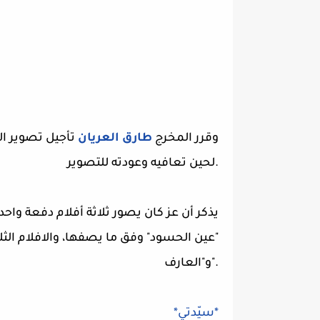
وقرر المخرج
طارق العريان
تأجيل تصوير ال
لحين تعافيه وعودته للتصوير.
يذكر أن عز كان يصور ثلاثة أفلام دفعة واح
"عين الحسود" وفق ما يصفها، والافلام الثلا
و"العارف".
*سيّدتي*