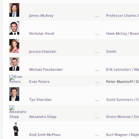
James McAvoy
...
Professor Charles 
Nicholas Hoult
...
Hank McCoy
/
Beas
Jessica Chastain
...
Smith
Michael Fassbender
...
Erik Lehnsherr
/
Ma
Evan Peters
...
Peter Maximoff / Q
Tye Sheridan
...
Scott Summers
/
C
Alexandra Shipp
...
Ororo Munroe
/
St
Kodi Smit-McPhee
...
Kurt Wagner
/
Nigh