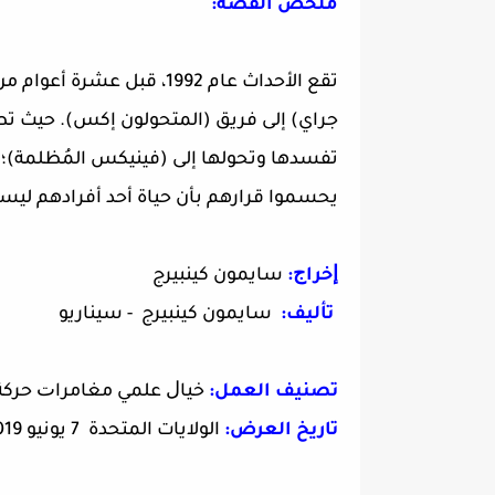
ملخص القصة:
تقع الأحداث عام 1992، قبل عشرة أعوام من أحداث فيلم (
جراي) إلى فريق (المتحولون إكس). حيث تطور
تفسدها وتحولها إلى (فينيكس المُظلمة)؛
يحسموا قرارهم بأن حياة أحد أفرادهم ليست
ﺇﺧﺮاﺝ:
سايمون كينبيرج
ﺗﺄﻟﻴﻒ:
سايمون كينبيرج - سيناريو
تصنيف العمل:
ﺧﻴﺎﻝ ﻋﻠﻤﻲ ﻣﻐﺎﻣﺮاﺕ ﺣﺮﻛﺔ
تاريخ العرض:
الولايات المتحدة 7 يونيو 2019