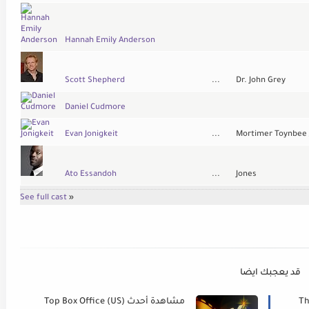
Hannah Emily Anderson
Scott Shepherd
...
Dr. John Grey
Daniel Cudmore
Evan Jonigkeit
...
Mortimer Toynbee 
Ato Essandoh
...
Jones
See full cast
»
قد يعجبك ايضا
يلر
Top Box Office (US) مشاهدة أحدث