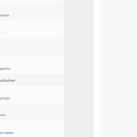
Xavier
t
gneto
uicksilver
yclops
orm
tcrawler