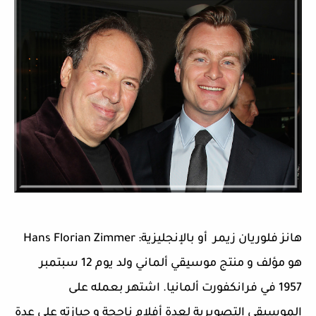
هانز فلوريان زيمر أو بالإنجليزية: Hans Florian Zimmer
هو مؤلف و منتج موسيقي ألماني ولد يوم 12 سبتمبر
1957 في فرانكفورت ألمانيا. اشتهر بعمله على
الموسيقى التصويرية لعدة أفلام ناجحة و حيازته على عدة