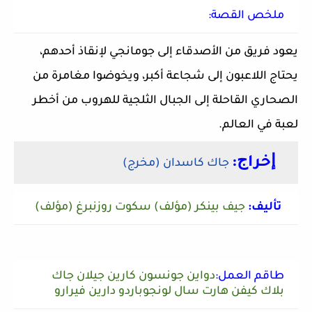
ملخص القصة:
يعود فريق من الأصدقاء إلى جومانجي لإنقاذ أحدهم،
يحتاج اللاعبون إلى شجاعة أكبر، ويخوضوا مغامرة من
الصحاري القاحلة إلى الجبال الثلجية للهروب من أخطر
لعبة في العالم.
ﺇﺧﺮاﺝ:
جاك كاسدان (مخرج)
ﺗﺄﻟﻴﻒ:
جيف بينكر (مؤلف) سكوت روزنبرغ (مؤلف)
طاقم العمل:
دواين جونسون كارين جيلان جاك
بلاك كيفن هارت سال لونجوباردو دارين فيرارو