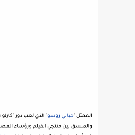
الممثل "
جياني روسو
" الذي لعب دور "كارلو
والمنسق بين منتجي الفيلم ورؤساء العصابا