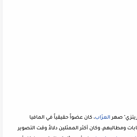
 ريتزي" صهر
العرّاب
، كان عضواً حقيقياً في المافيا
ت ومطالبهم، وكان أكثر الممثلين دلالاً وقت التصوير