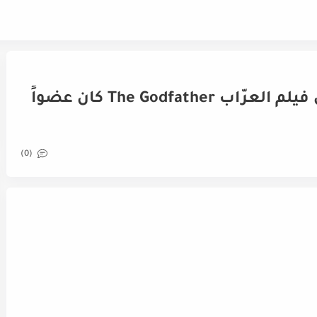
جياني روسو الذي لعب دور في فيلم العرّاب The Godfather كان عضواً
(0)