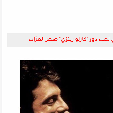
لعب دور "كارلو ريتزي" صهر العرّاب