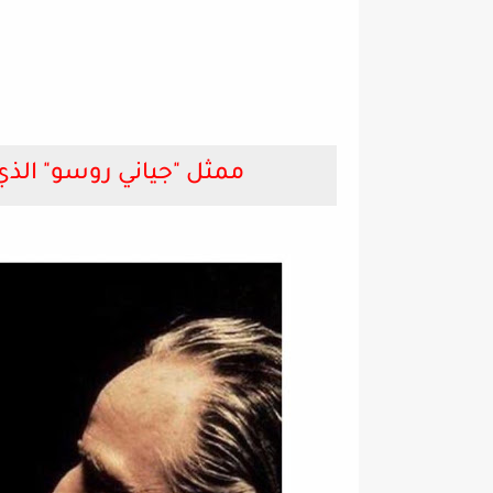
ممثل "جياني روسو" الذي 