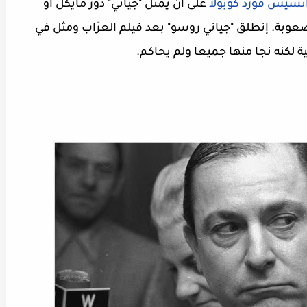
نسيس فورد كوبولا
على أن يمثل "جياني" دور مايكل أو
عوبة. إنطلق "جياني روسو" بعد فيلم العرّاب ومثل في