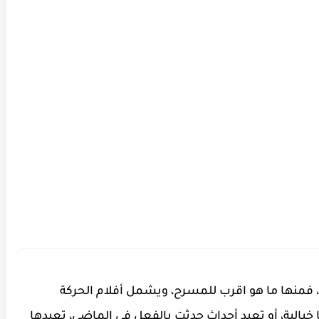
، فمنها ما هو اقرب للمسرح، ويشمل أفلام الحركة
ثا خيالية، أو تعيد أحداث حدثت بالفعل في الماضي، تعيدها