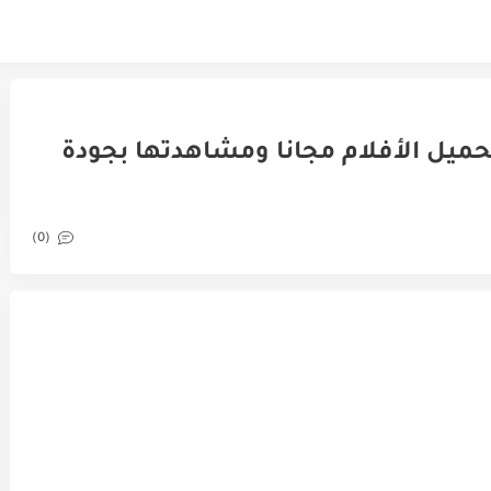
 إيجي بست - Egybest لتحميل الأفلام مجانا ومشاهدتها بجودة
(0)