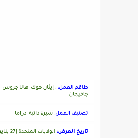
طاقم العمل:
: إيثان هوك هانا جروس
جافيجان
تصنيف العمل:
ﺳﻴﺮﺓ ﺫاﺗﻴﺔ ﺩﺭاﻣﺎ
تاريخ العرض:
الولايات المتحدة [27 يناير 2020]