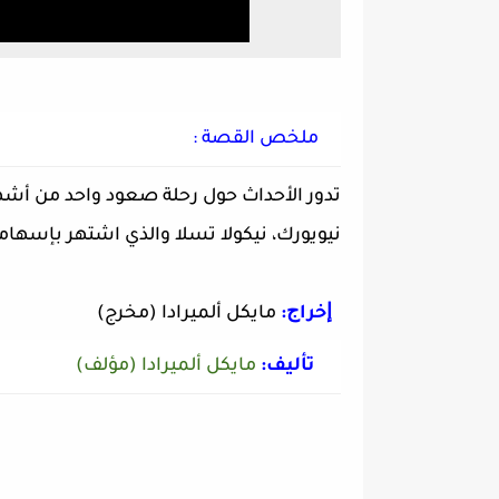
ملخص القصة :
تدور الأحداث حول رحلة صعود واحد من أشه
نيويورك، نيكولا تسلا والذي اشتهر بإسهاما
ﺇﺧﺮاﺝ:
مايكل ألميرادا (مخرج)
ﺗﺄﻟﻴﻒ:
مايكل ألميرادا (مؤلف)