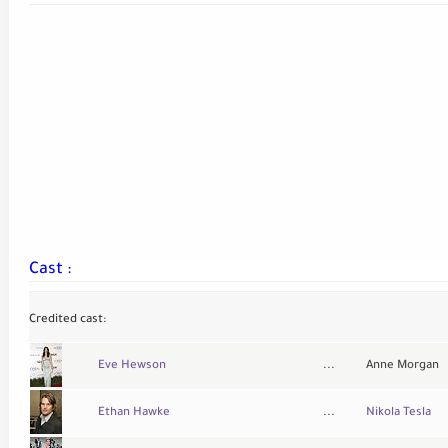
Cast :
Credited cast:
Eve Hewson
...
Anne Morgan
Ethan Hawke
...
Nikola Tesla