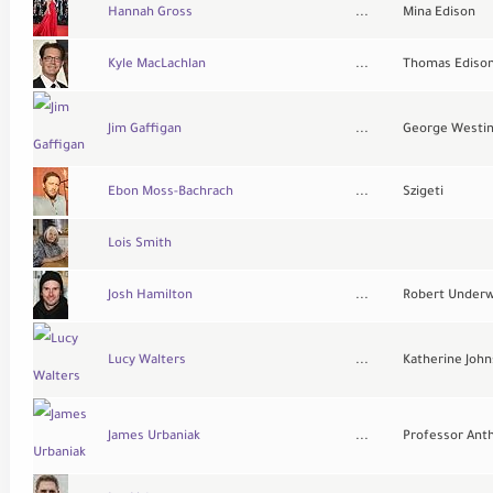
Hannah Gross
...
Mina Edison
Kyle MacLachlan
...
Thomas Ediso
Jim Gaffigan
...
George Westi
Ebon Moss-Bachrach
...
Szigeti
Lois Smith
Josh Hamilton
...
Robert Under
Lucy Walters
...
Katherine Joh
James Urbaniak
...
Professor Ant