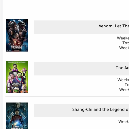
Venom: Let Th
Weeke
Tot
Week
The A
Weeke
To
Week
Shang-Chi and the Legend of
Week