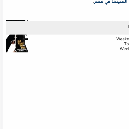
 السينما في مصر
.
Weeke
To
Week