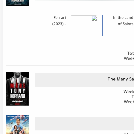
Ferrari
In the Land
(2023) -
of Saints
Trailer :
and
Sinners
تريلر فيلم
(2023) -
Trailer :
Tot
تريلر فيلم
Week
The Many Sa
Week
T
Week