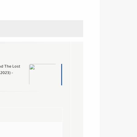
d The Lost
2023) -
Trailer : تر