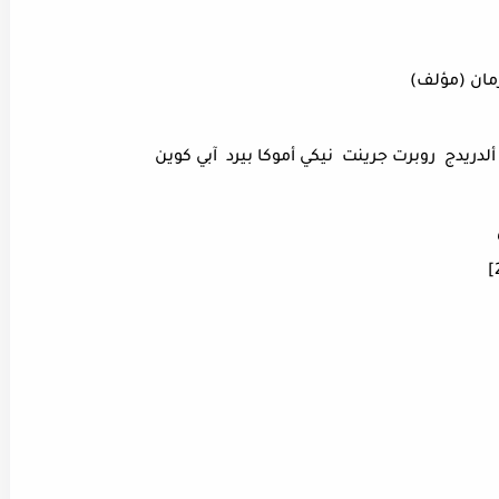
مان (مؤلف)
لدريدج روبرت جرينت نيكي أموكا بيرد آبي كوين