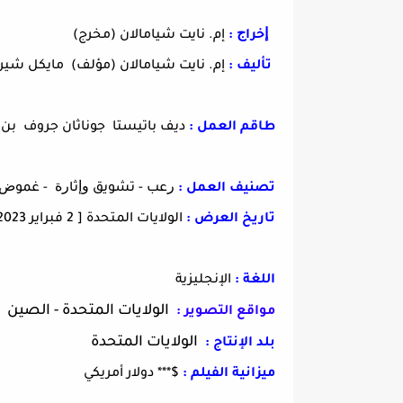
ﺇﺧﺮاﺝ :
إم. نايت شيامالان (مخرج)
ﺗﺄﻟﻴﻒ :
إم. نايت شيامالان (مؤلف) مايكل شير
طاقم العمل :
ديف باتيستا جوناثان جروف بن أ
تصنيف العمل :
ﺭﻋﺐ - ﺗﺸﻮﻳﻖ ﻭﺇﺛﺎﺭﺓ - ﻏﻤﻮﺽ
تاريخ العرض :
الولايات المتحدة
[ 2 فبراير 2023]
اللغة :
الإنجليزية
الولايات المتحدة - الصين
مواقع التصوير :
الولايات المتحدة
بلد الإنتاج :
ميزانية الفيلم :
$*** دولار أمريكي