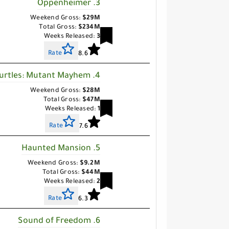
3. Oppenheimer
Weekend Gross:
$29M
Total Gross:
$234M
Weeks Released:
3
Rate
8.6
4. Teenage Mutant Ninja Turtles: Mutant Mayhem
Weekend Gross:
$28M
Total Gross:
$47M
Weeks Released:
1
Rate
7.6
5. Haunted Mansion
Weekend Gross:
$9.2M
Total Gross:
$44M
Weeks Released:
2
Rate
6.3
6. Sound of Freedom