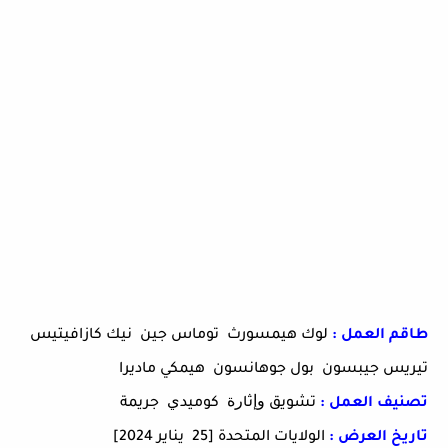
طاقم العمل :
لوك هيمسورث توماس جين نيك كازافيتيس
تيريس جيبسون بول جوهانسون هيمكي ماديرا
تصنيف العمل :
ﺗﺸﻮﻳﻖ ﻭﺇﺛﺎﺭﺓ ﻛﻮﻣﻴﺪﻱ ﺟﺮﻳﻤﺔ
تاريخ العرض :
الولايات المتحدة
[25 يناير 2024]