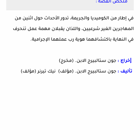
ملخص القصة :
في إطار من الكوميديا والجريمة، تدور الأحداث حول اثنين من
المهاجرين الغير شرعيين، واللذان يقبلان مهمة عمل تنحرف
في النهاية باكتشافهما هوية رب عملهما الإجرامية.
ﺇﺧﺮاﺝ :
جون ستالبيرج الابن. (مخرج)
ﺗﺄﻟﻴﻒ :
جون ستالبيرج الابن. (مؤلف) نيك تيرنر (مؤلف)