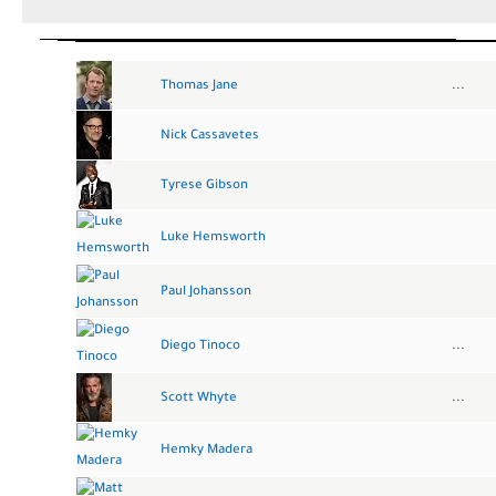
:
تريلر
فلم
Thomas Jane
...
Nick Cassavetes
Tyrese Gibson
Luke Hemsworth
Paul Johansson
Diego Tinoco
...
Scott Whyte
...
Hemky Madera