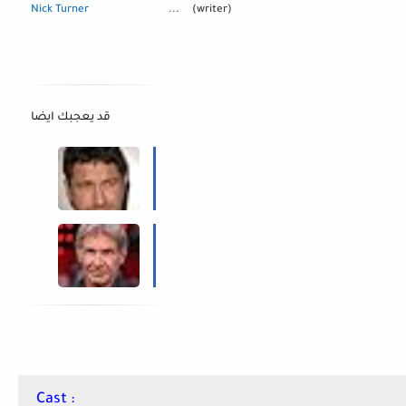
Nick Turner
...
(writer)
قد يعجبك ايضا
Plane
(2023)
-
Trailer
:
Indiana
تريلر
Jones
فلم
and
the
Dial
of
Destiny
(2023)
-
Cast :
Trailer